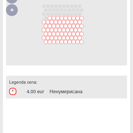
Legenda cena:
4.00 eur
Ненумерисана
x