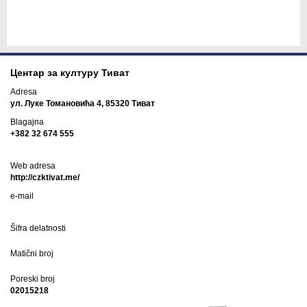
Центар за културу Тиват
Adresa
ул. Луке Томановића 4, 85320 Тиват
Blagajna
+382 32 674 555
Web adresa
http://czktivat.me/
e-mail
Šifra delatnosti
Matični broj
Poreski broj
02015218