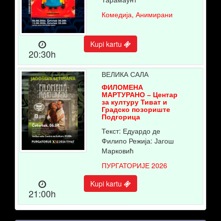
Комедија, Анимирани
Kupi kartu
20:30h
ВЕЛИКА САЛА
ФИЛОМЕНА
МАРТУРАНО – Центар
за културу Тиват и
Градско позориште
Подгорица
Текст: Едуардо де
Филипо Режија: Јагош
Марковић
ПУРГАТОРИЈЕ 2026
Kupi kartu
21:00h