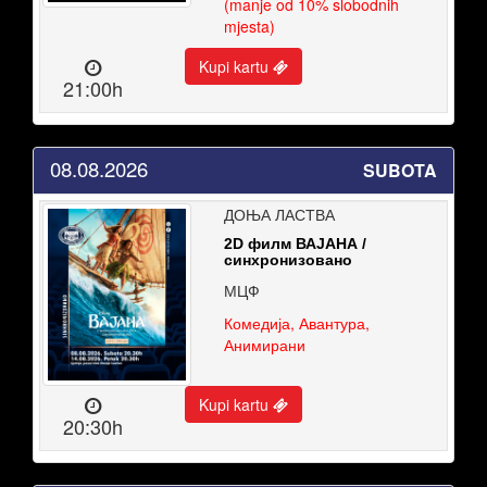
(manje od 10% slobodnih
mjesta)
Kupi kartu
21:00h
08.08.2026
SUBOTA
ДОЊА ЛАСТВА
2D филм ВАЈАНА /
синхронизовано
МЦФ
Комедија, Авантура,
Анимирани
Kupi kartu
20:30h