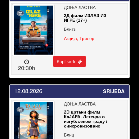
ДОЊА ЛАСТВА
2Д филм ИЗЛАЗ ИЗ
ИГРЕ (17+)
Блитз
Акција, Трилер
Kupi kartu
20:30h
12.08.2026
SRIJEDA
ДОЊА ЛАСТВА
2D цртани филм
КaЈАРА: Легенда о
изгубљеном граду /
синхронизовано
Блиц