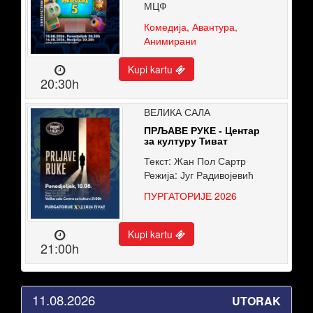
МЦФ
Комедија, Авантура,
Анимирани
Kupi kartu
20:30h
ВЕЛИКА САЛА
ПРЉАВЕ РУКЕ - Центар
за културу Тиват
Текст: Жан Пол Сартр
Режија: Југ Радивојевић
ПУРГАТОРИЈЕ 2026
Kupi kartu
21:00h
11.08.2026
UTORAK