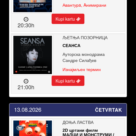
Авантурa, Aнимирани
Kupi kartu
20:30h
ЉЕТЊА ПОЗОРНИЦА
СЕАНСА
Ауторска монодрама
Сандре Силађев
Изнајмљен термин
Kupi kartu
21:00h
13.08.2026
ČETVRTAK
ДОЊА ЛАСТВА
2D цртани филм
МАЛЦИ И МОНСТРУМИ /