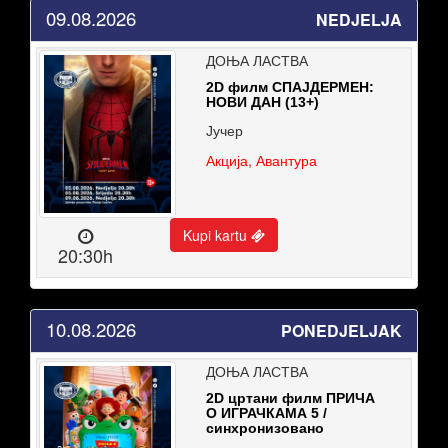
09.08.2026
NEDJELJA
ДОЊА ЛАСТВА
2D филм СПАЈДЕРМЕН:
НОВИ ДАН (13+)
Јучер
Акција, Авантура
Kupi kartu
20:30h
10.08.2026
PONEDJELJAK
ДОЊА ЛАСТВА
2D цртани филм ПРИЧА
О ИГРАЧКАМА 5 /
синхронизовано