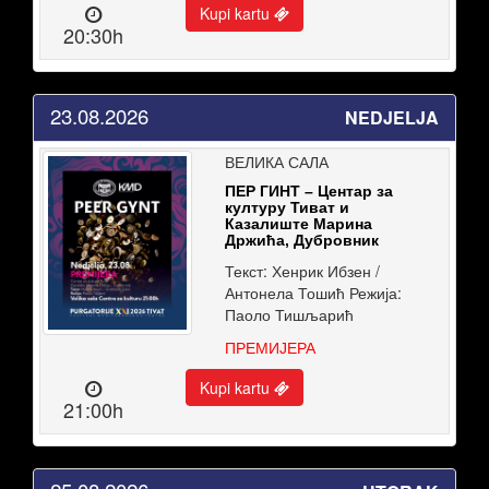
Kupi kartu
20:30h
23.08.2026
NEDJELJA
ВЕЛИКА САЛА
ПЕР ГИНТ – Центар за
културу Тиват и
Казалиште Марина
Држића, Дубровник
Текст: Хенрик Ибзен /
Антонела Тошић Режија:
Паоло Тишљарић
ПРЕМИЈЕРА
Kupi kartu
21:00h