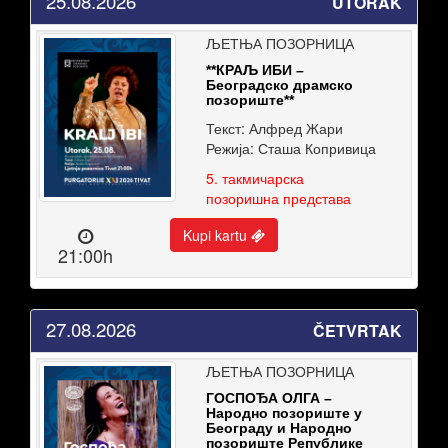
25.08.2026
UTORAK
ЉЕТЊА ПОЗОРНИЦА
**КРАЉ ИБИ –
Београдско драмско
позориште**
Текст: Алфред Жари
Режија: Сташа Копривица
5. такмичарска
позоришна представа
Kupi kartu
21:00h
27.08.2026
ČETVRTAK
ЉЕТЊА ПОЗОРНИЦА
ГОСПОЂА ОЛГА –
Народно позориште у
Београду и Народно
позориште Републике