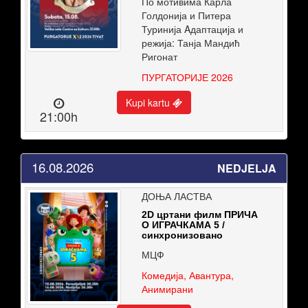
По мотивима Карла
Голдонија и Питера
Туринија Aдаптација и
режија: Танја Мандић
Ригонат
ПУРГАТОРИЈЕ 2026
Kupi kartu
21:00h
16.08.2026
NEDJELJA
ДОЊА ЛАСТВА
2D цртани филм ПРИЧА
О ИГРАЧКАМА 5 /
синхронизовано
МЦФ
Комедија, Авантура,
Анимирани