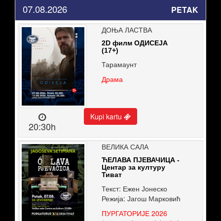
07.08.2026
PETAK
ДОЊА ЛАСТВА
2D филм ОДИСЕЈА
(17+)
Тарамаунт
Драма
Kupi kartu
20:30h
ВЕЛИКА САЛА
ЋЕЛАВА ПЈЕВАЧИЦА -
Центар за културу
Тиват
Текст: Ежен Јонеско
Режија: Јагош Марковић
ПУРГАТОРИЈЕ 2026