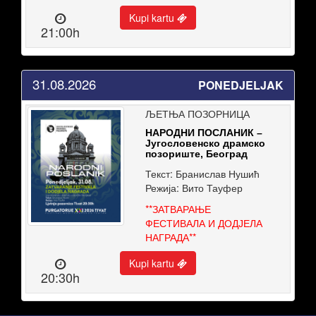
Kupi kartu
21:00h
31.08.2026
PONEDJELJAK
ЉЕТЊА ПОЗОРНИЦА
НАРОДНИ ПОСЛАНИК –
Југословенско драмско
позориште, Београд
Текст: Бранислав Нушић
Режија: Вито Тауфер
**ЗАТВАРАЊЕ
ФЕСТИВАЛА И ДОДЈЕЛА
НАГРАДА**
Kupi kartu
20:30h