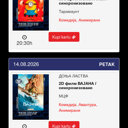
синхронизовано
Тарамаунт
Комедија, Анимирани
Kupi kartu
20:30h
14.08.2026
PETAK
ДОЊА ЛАСТВА
2D филм ВАЈАНА /
синхронизовано
МЦФ
Комедија, Авантура,
Анимирани
Kupi kartu