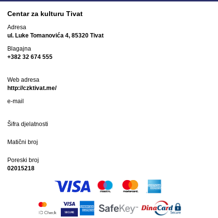
Centar za kulturu Tivat
Adresa
ul. Luke Tomanovića 4, 85320 Tivat
Blagajna
+382 32 674 555
Web adresa
http://czktivat.me/
e-mail
Šifra djelatnosti
Matični broj
Poreski broj
02015218