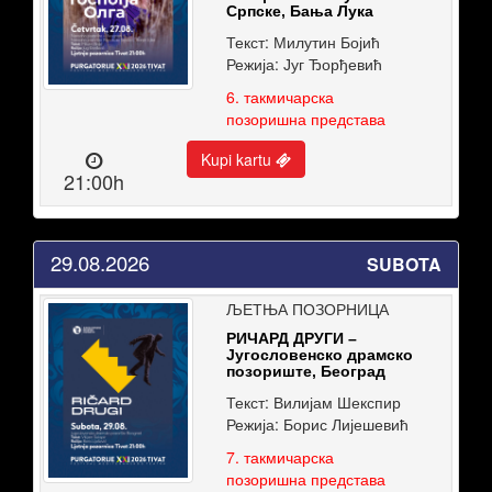
Српске, Бања Лука
Текст: Милутин Бојић
Режија: Југ Ђорђевић
6. такмичарска
позоришна представа
Kupi kartu
21:00h
29.08.2026
SUBOTA
ЉЕТЊА ПОЗОРНИЦА
РИЧАРД ДРУГИ –
Југословенско драмско
позориште, Београд
Текст: Вилијам Шекспир
Режија: Борис Лијешевић
7. такмичарска
позоришна представа