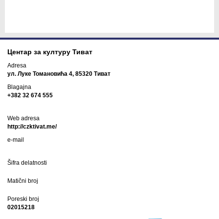
Центар за културу Тиват
Adresa
ул. Луке Томановића 4, 85320 Тиват
Blagajna
+382 32 674 555
Web adresa
http://czktivat.me/
e-mail
Šifra delatnosti
Matični broj
Poreski broj
02015218