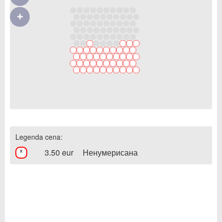
Legenda cena:
3.50 eur
Ненумерисана
x