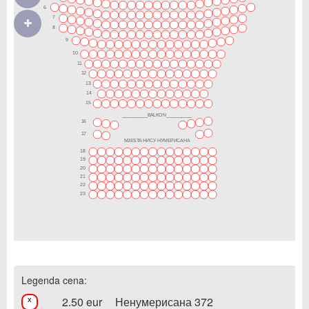
6
7
8
9
10
11
12
13
14
15
__________BALKON__________
16
17
MJESTA НИСУ НУМЕРИСАНА
18
19
20
21
22
23
Legenda cena:
2.50 eur
Ненумерисана 372
x